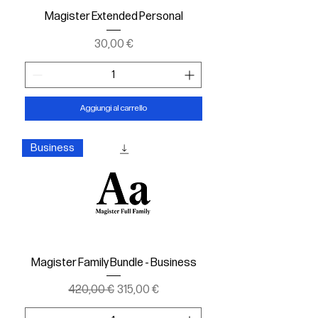
Magister Extended Personal
Prezzo
30,00 €
Aggiungi al carrello
Business
Magister Family Bundle - Business
Prezzo regolare
Prezzo scontato
420,00 €
315,00 €