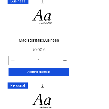
Business
Magister Italic Business
Prezzo
70,00 €
Aggiungi al carrello
Personal