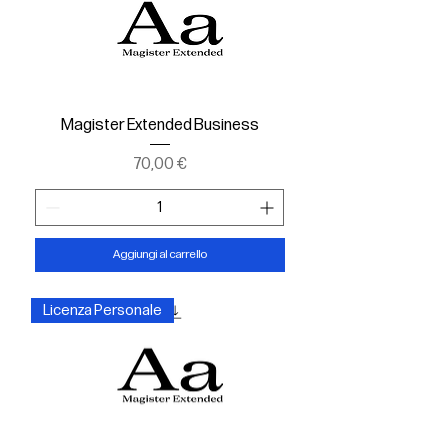
Magister Extended Business
Prezzo
70,00 €
Aggiungi al carrello
Licenza Personale