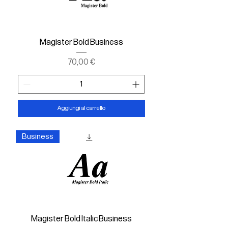
Magister Bold Business
Prezzo
70,00 €
Aggiungi al carrello
Business
Magister Bold Italic Business