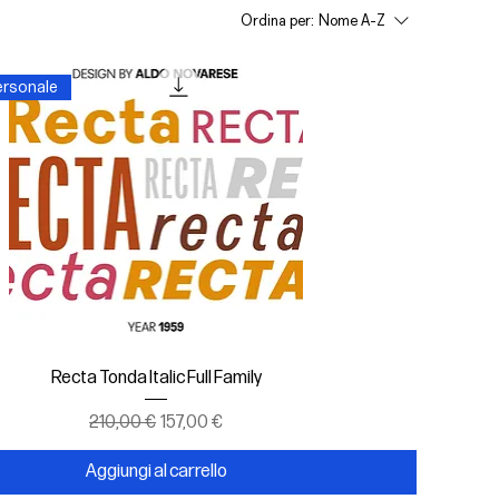
Ordina per:
Nome A-Z
ersonale
Vista rapida
Recta Tonda Italic Full Family
Prezzo regolare
Prezzo scontato
210,00 €
157,00 €
Aggiungi al carrello