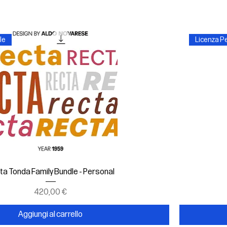
le
Licenza P
Vista rapida
ta Tonda Family Bundle - Personal
Prezzo
420,00 €
Aggiungi al carrello