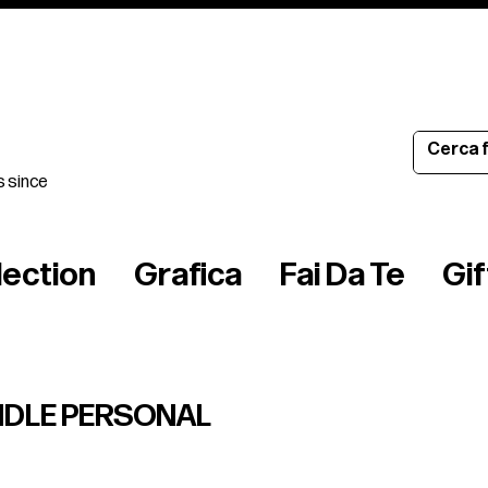
s since
lection
Grafica
Fai Da Te
Gi
NDLE PERSONAL