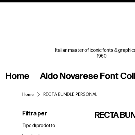
Italian master of iconic fonts & graphic
1960
Home
Aldo Novarese Font Col
Home
RECTA BUNDLE PERSONAL
Filtra per
RECTA BU
Tipo di prodotto