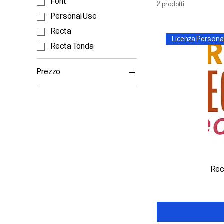
Font
2 prodotti
Personal Use
Recta
Licenza Persona
Recta Tonda
Prezzo
157 €
420 €
Rec