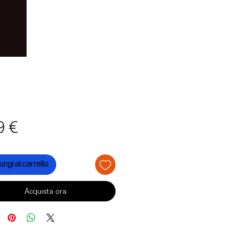
Prezzo
9 €
ngi al carrello
Acquista ora