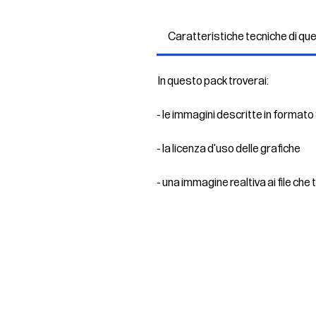
Caratteristiche tecniche di qu
In questo pack troverai:
- le immagini descritte in formato 
- la licenza d'uso delle grafiche
- una immagine realtiva ai file che t