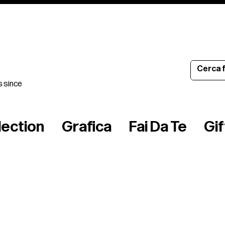
s since
lection
Grafica
Fai Da Te
Gi