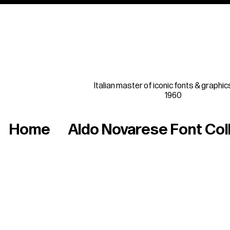
Italian master of iconic fonts & graphic
1960
Home
Aldo Novarese Font Col