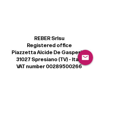
REBER Srlsu
Registered office
Piazzetta Alcide De Gasperi, 3
31027 Spresiano (TV) - Italy
VAT number 00289500266
€ 100.000 IV
info@r41.it
Legal
Terms & Conditions
Privacy Policy
Cookie Policy
Follow