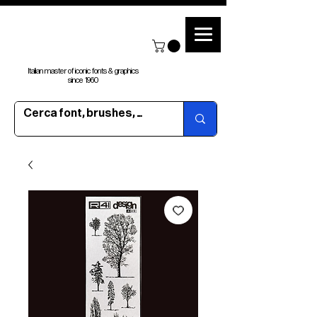
Italian master of iconic fonts & graphics
since 1960