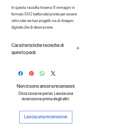
In questa raccolta troverai 8 immagini in
formato SVG (vettoriale) pronte per essere
utilizzate nei tuoi progetti sia di disegno
digitale che di decorazione.
Caratteristiche tecniche di
questo pack
In questo pack troverai:
- le immagini descritte in formato
SVG (vettoriale);
Non ci sono ancora recensioni
Dicci cosa ne pensi. Lascia una
- la licenza d'uso delle grafiche
recensione prima degli altri.
- una immagine realtiva ai file che
Lascia una recensione
troverai all'interno.