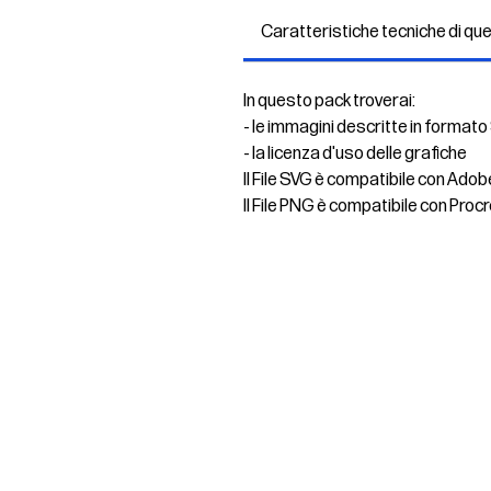
Caratteristiche tecniche di qu
In questo pack troverai:
- le immagini descritte in formato
- la licenza d'uso delle grafiche
Il File SVG è compatibile con Adob
Il File PNG è compatibile con Procr