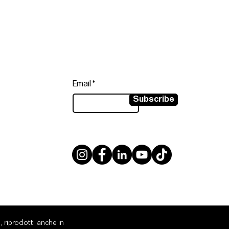
Follow
Sign up to get the latest news on
our product.
Email
Subscribe
, riprodotti anche in