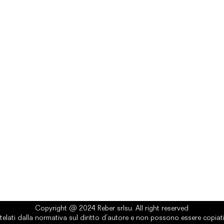
rlsu
Legal
ed office
Terms & Conditions
a Alcide De Gasperi, 3
Privacy Policy
esiano (TV) - Italy
Cookie Policy
ber 00289500266
0 IV
it
Copyright @ 2024 Reber srlsu. All right reserved
telati dalla normativa sul diritto d’autore e non possono essere copiati