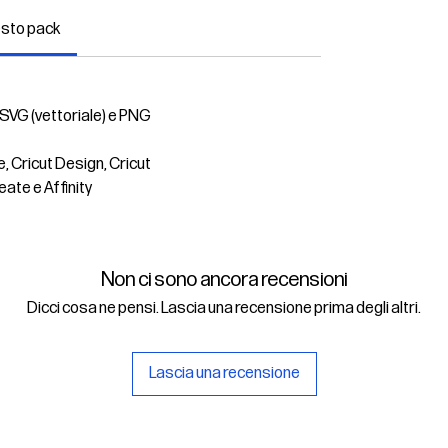
esto pack
 SVG (vettoriale) e PNG
e, Cricut Design, Cricut
eate e Affinity
Non ci sono ancora recensioni
Dicci cosa ne pensi. Lascia una recensione prima degli altri.
Lascia una recensione