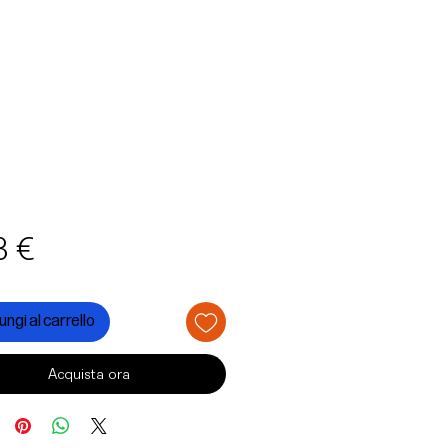
Prezzo
3 €
ngi al carrello
Acquista ora