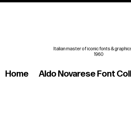
Italian master of iconic fonts & graphic
1960
Home
Aldo Novarese Font Col