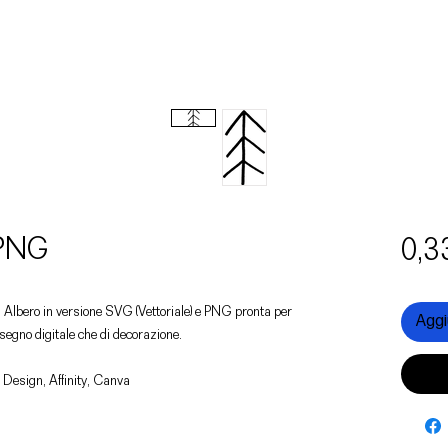
 PNG
0,3
un Albero in versione SVG (Vettoriale) e PNG pronta per
Aggiu
disegno digitale che di decorazione.
 Design, Affinity, Canva