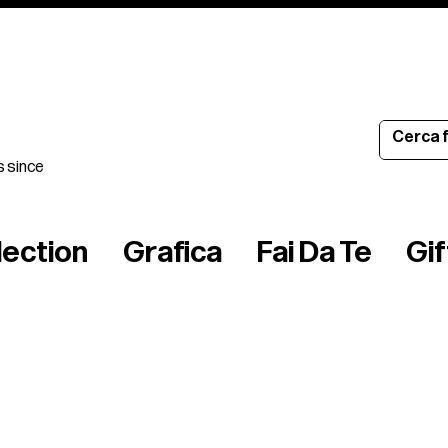
s since
lection
Grafica
Fai Da Te
Gi