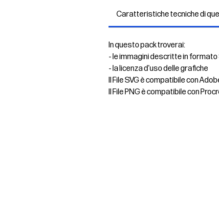
Caratteristiche tecniche di qu
In questo pack troverai:
- le immagini descritte in formato
- la licenza d'uso delle grafiche
Il File SVG è compatibile con Adob
Il File PNG è compatibile con Procr