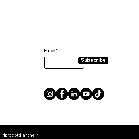
Follow
Sign up to get the latest news on
our product.
Email
Subscribe
, riprodotti anche in