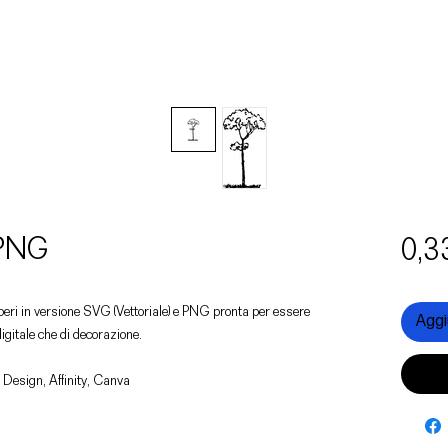
 PNG
0,3
alberi in versione SVG (Vettoriale) e PNG pronta per essere
Aggiu
digitale che di decorazione.
 Design, Affinity, Canva