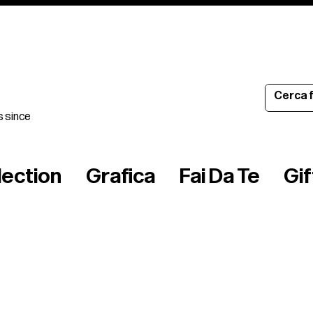
s since
lection
Grafica
Fai Da Te
Gi