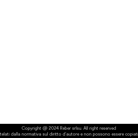
rlsu
Legal
ed office
Terms & Conditions
a Alcide De Gasperi, 3
Privacy Policy
esiano (TV) - Italy
Cookie Policy
ber 00289500266
0 IV
it
Copyright @ 2024 Reber srlsu. All right reserved
telati dalla normativa sul diritto d’autore e non possono essere copiati