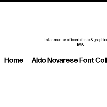
Italian master of iconic fonts & graphic
1960
Home
Aldo Novarese Font Col