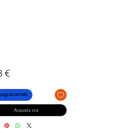
Prezzo
3 €
ngi al carrello
Acquista ora