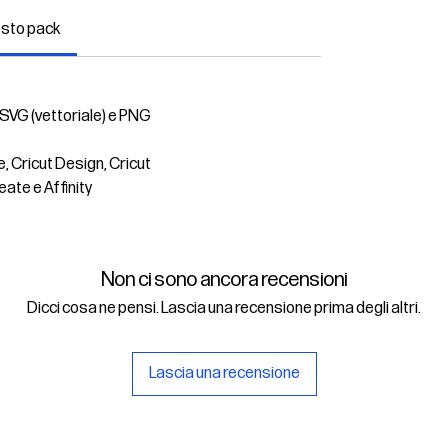
esto pack
 SVG (vettoriale) e PNG
e, Cricut Design, Cricut
eate e Affinity
Non ci sono ancora recensioni
Dicci cosa ne pensi. Lascia una recensione prima degli altri.
Lascia una recensione