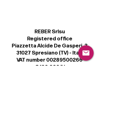
REBER Srlsu
Registered office
Piazzetta Alcide De Gasperi, 3
31027 Spresiano (TV) - Italy
VAT number 00289500266
€ 100.000 IV
info@r41.it
Legal
Terms & Conditions
Privacy Policy
Cookie Policy
Follow
Sign up to get the latest news on our