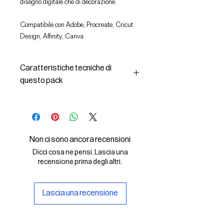
disegno digitale che di decorazione.
Compatibile con Adobe, Procreate, Cricut
Design, Affinity, Canva
Caratteristiche tecniche di
questo pack
In questo pack troverai:
- le immagini descritte in formato
SVG (vettoriale) e PNG
- la licenza d'uso delle grafiche
Non ci sono ancora recensioni
Il File SVG è compatibile con Adobe,
Dicci cosa ne pensi. Lascia una
Cricut Design, Cricut
recensione prima degli altri.
Il File PNG è compatibile con
Procreate e Affinity
Lascia una recensione