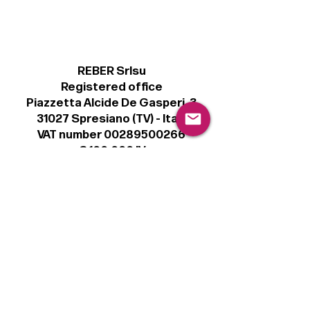
REBER Srlsu
Registered office
Piazzetta Alcide De Gasperi, 3
31027 Spresiano (TV) - Italy
VAT number 00289500266
€ 100.000 IV
info@r41.it
Legal
Terms & Conditions
Privacy Policy
Cookie Policy
Follow
Sign up to get the latest news on our