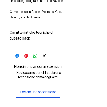
sia di disegno digitale che di decorazione.
Compatibile con Adobe, Procreate, Cricut
Design, Affinity, Canva
Caratteristiche tecniche di
questo pack
In questo pack troverai:
- le immagini descritte in formato
SVG (vettoriale) e PNG
- la licenza d'uso delle grafiche
Non ci sono ancora recensioni
Il File SVG è compatibile con Adobe,
Dicci cosa ne pensi. Lascia una
Cricut Design, Cricut
recensione prima degli altri.
Il File PNG è compatibile con
Procreate e Affinity
Lascia una recensione