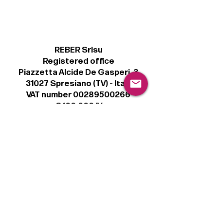
REBER Srlsu
Registered office
Piazzetta Alcide De Gasperi, 3
31027 Spresiano (TV) - Italy
VAT number 00289500266
€ 100.000 IV
info@r41.it
Legal
Terms & Conditions
Privacy Policy
Cookie Policy
Follow
Sign up to get the latest news on our