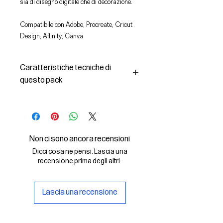
sia di disegno digitale che di decorazione.
Compatibile con Adobe, Procreate, Cricut
Design, Affinity, Canva
Caratteristiche tecniche di
questo pack
In questo pack troverai:
- le immagini descritte in formato
SVG (vettoriale) e PNG
- la licenza d'uso delle grafiche
Non ci sono ancora recensioni
Il File SVG è compatibile con Adobe,
Dicci cosa ne pensi. Lascia una
Cricut Design, Cricut
recensione prima degli altri.
Il File PNG è compatibile con
Procreate e Affinity
Lascia una recensione