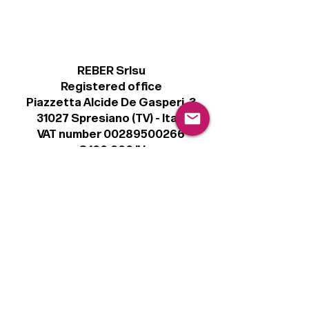
REBER Srlsu
Registered office
Piazzetta Alcide De Gasperi, 3
31027 Spresiano (TV) - Italy
VAT number 00289500266
€ 100.000 IV
info@r41.it
Legal
Terms & Conditions
Privacy Policy
Cookie Policy
Follow
Sign up to get the latest news on our