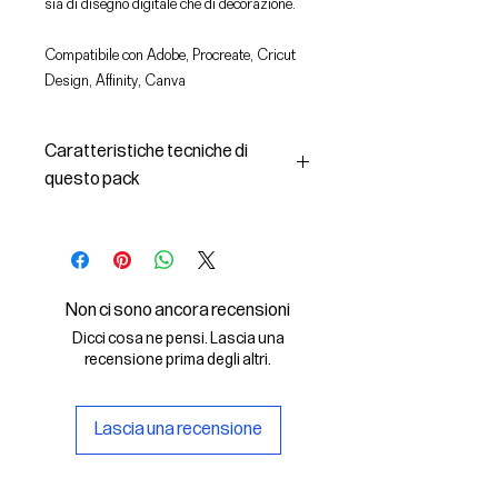
sia di disegno digitale che di decorazione.
Compatibile con Adobe, Procreate, Cricut
Design, Affinity, Canva
Caratteristiche tecniche di
questo pack
In questo pack troverai:
- le immagini descritte in formato
SVG (vettoriale) e PNG
- la licenza d'uso delle grafiche
Non ci sono ancora recensioni
Il File SVG è compatibile con Adobe,
Dicci cosa ne pensi. Lascia una
Cricut Design, Cricut
recensione prima degli altri.
Il File PNG è compatibile con
Procreate e Affinity
Lascia una recensione