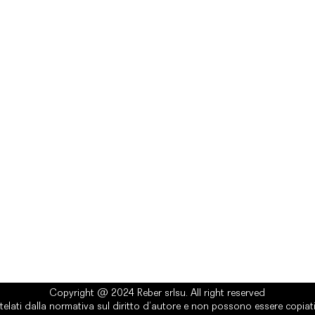
rlsu
Legal
ed office
Terms & Conditions
a Alcide De Gasperi, 3
Privacy Policy
esiano (TV) - Italy
Cookie Policy
ber 00289500266
0 IV
it
Copyright @ 2024 Reber srlsu. All right reserved
telati dalla normativa sul diritto d’autore e non possono essere copiati