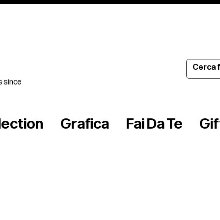
s since
lection
Grafica
Fai Da Te
Gi