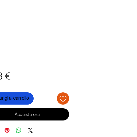
Prezzo
3 €
ngi al carrello
Acquista ora