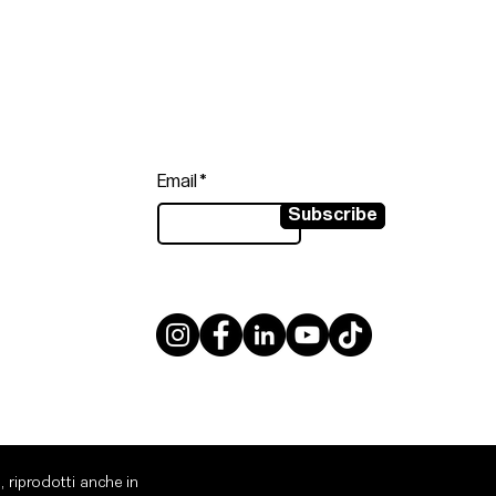
Follow
Sign up to get the latest news on
our product.
Email
Subscribe
, riprodotti anche in