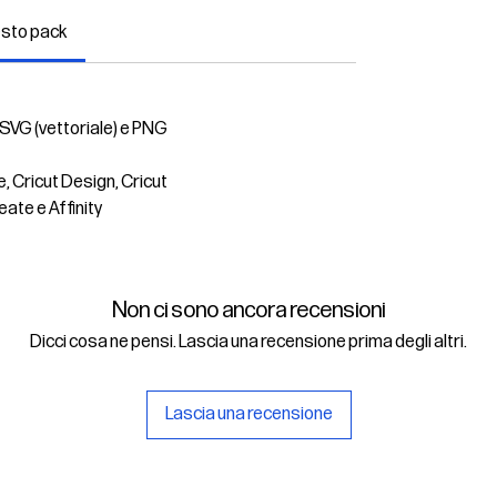
esto pack
 SVG (vettoriale) e PNG
e, Cricut Design, Cricut
eate e Affinity
Non ci sono ancora recensioni
Dicci cosa ne pensi. Lascia una recensione prima degli altri.
Lascia una recensione