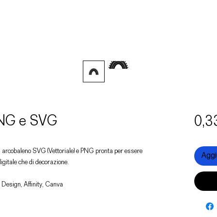
PNG e SVG
0,3
 un arcobaleno SVG (Vettoriale) e PNG pronta per essere
Aggiu
digitale che di decorazione.
 Design, Affinity, Canva