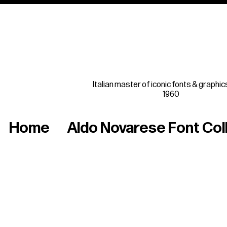
Italian master of iconic fonts & graphic
1960
Home
Aldo Novarese Font Col