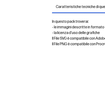
Caratteristiche tecniche di qu
In questo pack troverai:
- le immagini descritte in formato
- la licenza d'uso delle grafiche
Il File SVG è compatibile con Adob
Il File PNG è compatibile con Procr