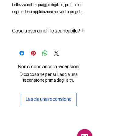
bellezza nel linguaggio digitale, pronto per
soprendenti applicazioni nei vostri progetti.
Cosa troverai nel file scaricabile?
In questo File Digitale troverai:
- il font digitale Barnum Regular in
formato .otf
- una copia della licenza Personal
Non ci sono ancora recensioni
per un uso non commerciale del
Dicci cosa ne pensi. Lascia una
font.
recensione prima degli altri.
Lascia una recensione