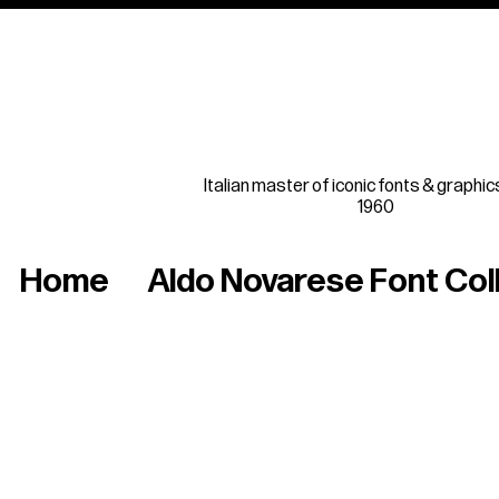
Italian master of iconic fonts & graphic
1960
Home
Aldo Novarese Font Col