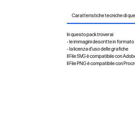
Caratteristiche tecniche di qu
In questo pack troverai:
- le immagini descritte in formato
- la licenza d'uso delle grafiche
Il File SVG è compatibile con Adob
Il File PNG è compatibile con Procr