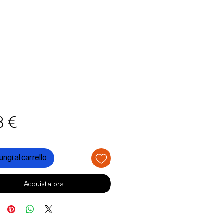
Prezzo
3 €
ngi al carrello
Acquista ora