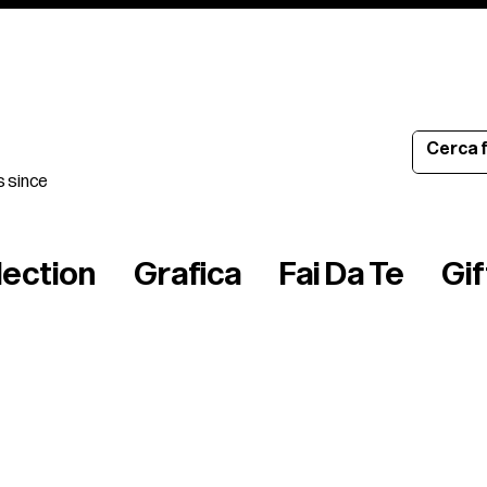
s since
lection
Grafica
Fai Da Te
Gi