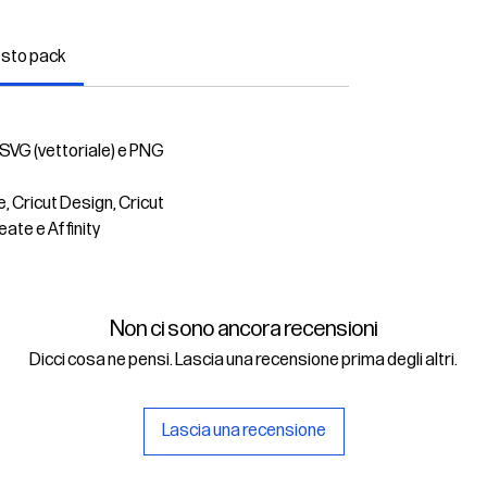
esto pack
 SVG (vettoriale) e PNG
e, Cricut Design, Cricut
eate e Affinity
Non ci sono ancora recensioni
Dicci cosa ne pensi. Lascia una recensione prima degli altri.
Lascia una recensione