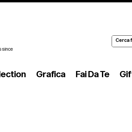
s since
lection
Grafica
Fai Da Te
Gi