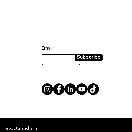
Follow
Sign up to get the latest news on
our product.
Email
Subscribe
, riprodotti anche in