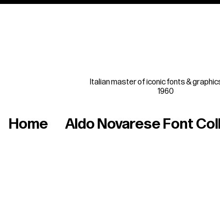
Italian master of iconic fonts & graphic
1960
Home
Aldo Novarese Font Col