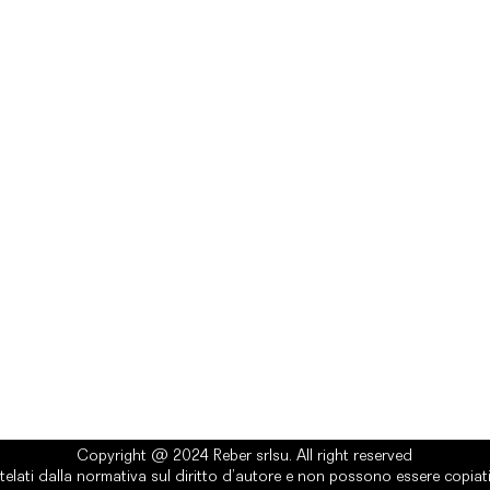
rlsu
Legal
ed office
Terms & Conditions
a Alcide De Gasperi, 3
Privacy Policy
esiano (TV) - Italy
Cookie Policy
ber 00289500266
0 IV
it
Copyright @ 2024 Reber srlsu. All right reserved
telati dalla normativa sul diritto d’autore e non possono essere copiati