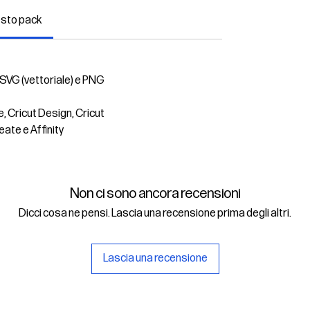
esto pack
 SVG (vettoriale) e PNG
e, Cricut Design, Cricut
eate e Affinity
Non ci sono ancora recensioni
Dicci cosa ne pensi. Lascia una recensione prima degli altri.
Lascia una recensione