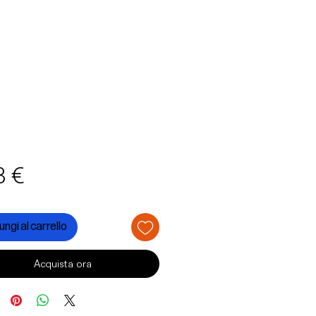
Prezzo
3 €
ngi al carrello
Acquista ora