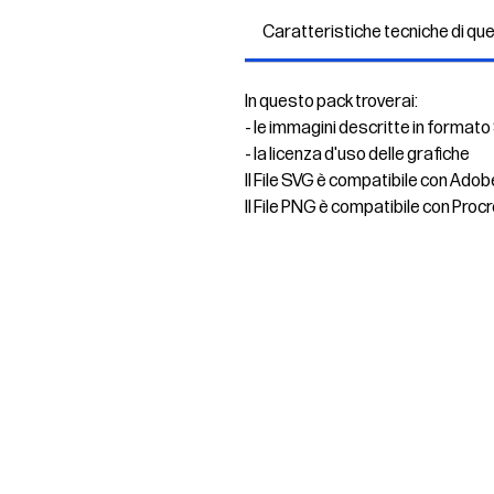
Caratteristiche tecniche di qu
In questo pack troverai:
- le immagini descritte in formato
- la licenza d'uso delle grafiche
Il File SVG è compatibile con Adob
Il File PNG è compatibile con Procr