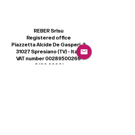
REBER Srlsu
Registered office
Piazzetta Alcide De Gasperi, 3
31027 Spresiano (TV) - Italy
VAT number 00289500266
€ 100.000 IV
info@r41.it
Legal
Terms & Conditions
Privacy Policy
Cookie Policy
Follow
Sign up to get the latest news on our