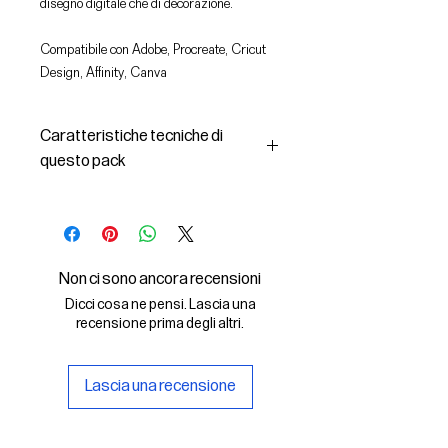
disegno digitale che di decorazione.
Compatibile con Adobe, Procreate, Cricut
Design, Affinity, Canva
Caratteristiche tecniche di
questo pack
In questo pack troverai:
- le immagini descritte in formato
SVG (vettoriale) e PNG
- la licenza d'uso delle grafiche
Non ci sono ancora recensioni
Il File SVG è compatibile con Adobe,
Dicci cosa ne pensi. Lascia una
Cricut Design, Cricut
recensione prima degli altri.
Il File PNG è compatibile con
Procreate e Affinity
Lascia una recensione