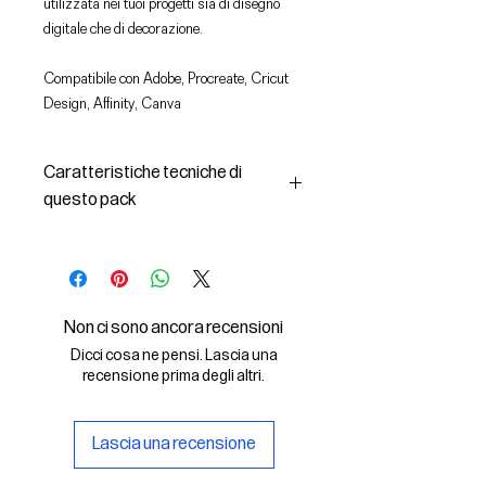
utilizzata nei tuoi progetti sia di disegno
digitale che di decorazione.
Compatibile con Adobe, Procreate, Cricut
Design, Affinity, Canva
Caratteristiche tecniche di
questo pack
In questo pack troverai:
- le immagini descritte in formato
SVG (vettoriale) e PNG
- la licenza d'uso delle grafiche
Non ci sono ancora recensioni
Il File SVG è compatibile con Adobe,
Dicci cosa ne pensi. Lascia una
Cricut Design, Cricut
recensione prima degli altri.
Il File PNG è compatibile con
Procreate e Affinity
Lascia una recensione