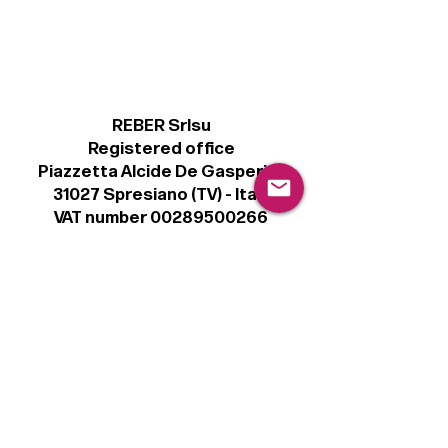
REBER Srlsu
Registered office
Piazzetta Alcide De Gasperi, 3
31027 Spresiano (TV) - Italy
VAT number 00289500266
€ 100.000 IV
info@r41.it
Legal
Terms & Conditions
Privacy Policy
Cookie Policy
Follow