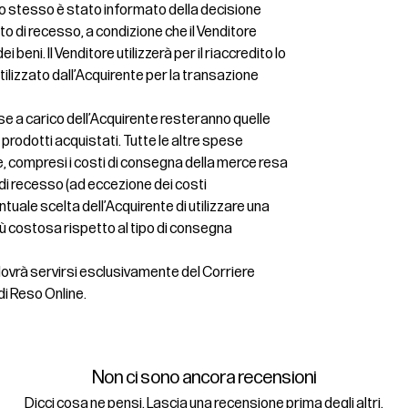
ui lo stesso è stato informato della decisione
itto di recesso, a condizione che il Venditore
i beni. Il Venditore utilizzerà per il riaccredito lo
lizzato dall’Acquirente per la transazione
se a carico dell’Acquirente resteranno quelle
ei prodotti acquistati. Tutte le altre spese
, compresi i costi di consegna della merce resa
o di recesso (ad eccezione dei costi
tuale scelta dell’Acquirente di utilizzare una
ù costosa rispetto al tipo di consegna
 dovrà servirsi esclusivamente del Corriere
di Reso Online.
Non ci sono ancora recensioni
Dicci cosa ne pensi. Lascia una recensione prima degli altri.