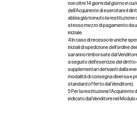
non oltre 14 giorni dal giorno in c
dell’Acquirente di esercitare il dir
abbia già ricevuto la restituzione de
stesso mezzo di pagamento da uti
iniziale.
4 In caso di recesso le uniche spe
iniziali di spedizione dell’ordine d
saranno rimborsate dal Venditore
a seguito dell’esercizio del diritt
supplementari derivanti dalla even
modalità di consegna diversa e pi
standard offerto dal Venditore).
5 Per la restituzione l’Acquirente
indicato dal Venditore nel Modulo 