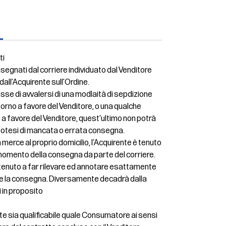
ti
nsegnati dal corriere individuato dal Venditore
 dall’Acquirente sull’Ordine.
se di avvalersi di una modlaità di sepdizione
torno a favore del Venditore, o una qualche
 a favore del Venditore, quest'ultimo non potrà
ipotesi di mancata o errata consegna.
 merce al proprio domicilio, l’Acquirente è tenuto
nel momento della consegna da parte del corriere.
è tenuto a far rilevare ed annotare esattamente
ere la consegna. Diversamente decadrà dalla
ti in proposito
rente sia qualificabile quale Consumatore ai sensi