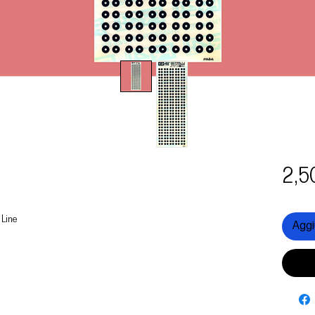
2,5
 Line
Aggiu