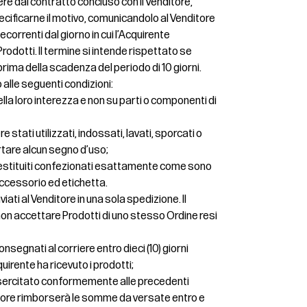
cedere dal contratto concluso con il Venditore,
cificarne il motivo, comunicandolo al Venditore
 decorrenti dal giorno in cui l’Acquirente
rodotti. Il termine si intende rispettato se
prima della scadenza del periodo di 10 giorni.
o alle seguenti condizioni:
nella loro interezza e non su parti o componenti di
 stati utilizzati, indossati, lavati, sporcati o
rtare alcun segno d’uso;
restituiti confezionati esattamente come sono
 accessorio ed etichetta.
iati al Venditore in una sola spedizione. Il
di non accettare Prodotti di uno stesso Ordine resi
nsegnati al corriere entro dieci (10) giorni
quirente ha ricevuto i prodotti;
o esercitato conformemente alle precedenti
ditore rimborserà le somme da versate entro e