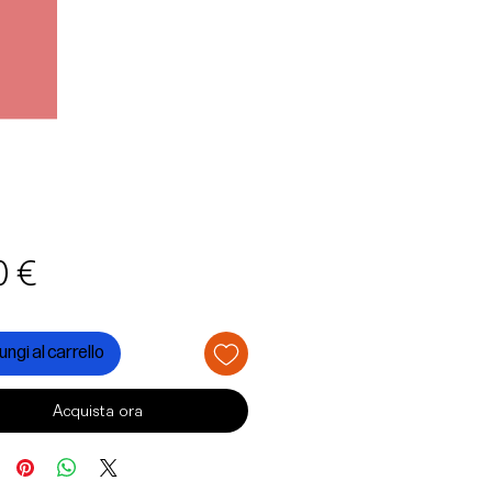
Prezzo
0 €
ngi al carrello
Acquista ora