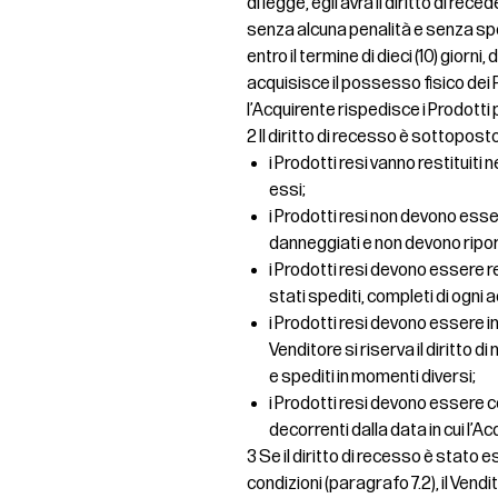
di legge, egli avrà il diritto di re
senza alcuna penalità e senza spe
entro il termine di dieci (10) giorni,
acquisisce il possesso fisico dei P
l’Acquirente rispedisce i Prodotti 
2 Il diritto di recesso è sottopost
i Prodotti resi vanno restituiti 
essi;
i Prodotti resi non devono essere
danneggiati e non devono ripo
i Prodotti resi devono essere 
stati spediti, completi di ogni
i Prodotti resi devono essere inv
Venditore si riserva il diritto 
e spediti in momenti diversi;
i Prodotti resi devono essere co
decorrenti dalla data in cui l’Ac
3 Se il diritto di recesso è stat
condizioni (paragrafo 7.2), il Ven