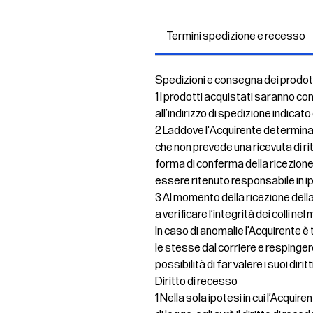
Termini spedizione e recesso
Spedizioni e consegna dei prodot
1 I prodotti acquistati saranno co
all’indirizzo di spedizione indicato
2 Laddove l'Acquirente determinas
che non prevede una ricevuta di ri
forma di conferma della ricezione
essere ritenuto responsabile in 
3 Al momento della ricezione della
a verificare l’integrità dei colli 
In caso di anomalie l’Acquirente 
le stesse dal corriere e resping
possibilità di far valere i suoi dirit
Diritto di recesso
1 Nella sola ipotesi in cui l’Acqui