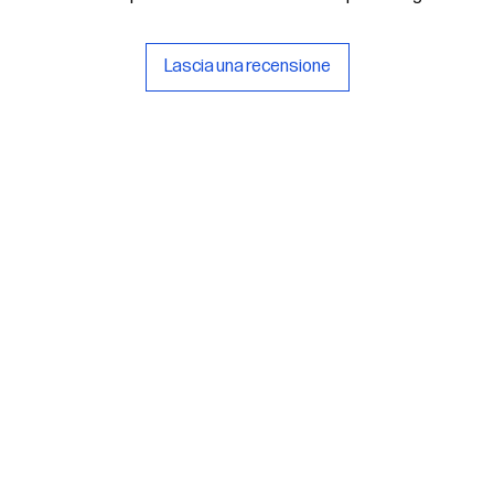
Lascia una recensione
rlsu
Legal
ed office
Terms & Conditions
a Alcide De Gasperi, 3
Privacy Policy
esiano (TV) - Italy
Cookie Policy
ber 00289500266
0 IV
it