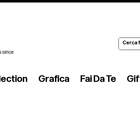
s since
lection
Grafica
Fai Da Te
Gi