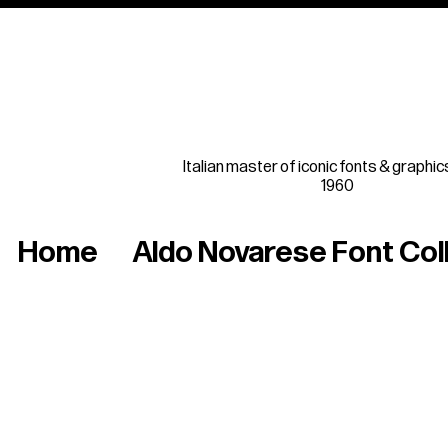
Italian master of iconic fonts & graphic
1960
Home
Aldo Novarese Font Col