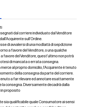
ti
nsegnati dal corriere individuato dal Venditore
 dall’Acquirente sull’Ordine.
se di avvalersi di una modlaità di sepdizione
torno a favore del Venditore, o una qualche
 a favore del Venditore, quest'ultimo non potrà
ipotesi di mancata o errata consegna.
 merce al proprio domicilio, l’Acquirente è tenuto
nel momento della consegna da parte del corriere.
è tenuto a far rilevare ed annotare esattamente
ere la consegna. Diversamente decadrà dalla
ti in proposito
rente sia qualificabile quale Consumatore ai sensi