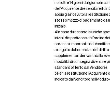
non oltre 14 giorni dal giorno in c
dell’Acquirente di esercitare il dir
abbia già ricevuto la restituzione de
stesso mezzo di pagamento da uti
iniziale.
4 In caso di recesso le uniche spe
iniziali di spedizione dell’ordine d
saranno rimborsate dal Venditore
a seguito dell’esercizio del diritt
supplementari derivanti dalla even
modalità di consegna diversa e pi
standard offerto dal Venditore).
5 Per la restituzione l’Acquirente
indicato dal Venditore nel Modulo 