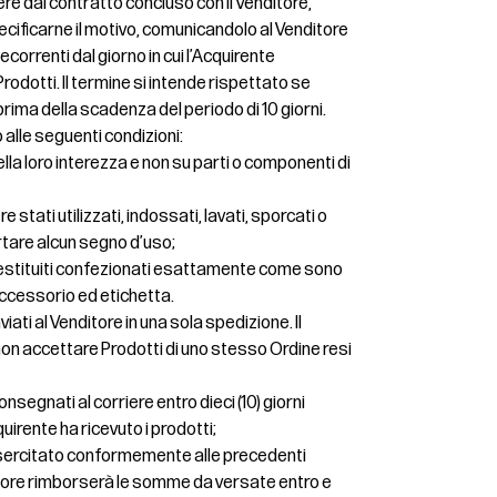
cedere dal contratto concluso con il Venditore,
cificarne il motivo, comunicandolo al Venditore
 decorrenti dal giorno in cui l’Acquirente
rodotti. Il termine si intende rispettato se
prima della scadenza del periodo di 10 giorni.
o alle seguenti condizioni:
nella loro interezza e non su parti o componenti di
 stati utilizzati, indossati, lavati, sporcati o
rtare alcun segno d’uso;
restituiti confezionati esattamente come sono
 accessorio ed etichetta.
iati al Venditore in una sola spedizione. Il
di non accettare Prodotti di uno stesso Ordine resi
nsegnati al corriere entro dieci (10) giorni
quirente ha ricevuto i prodotti;
o esercitato conformemente alle precedenti
ditore rimborserà le somme da versate entro e