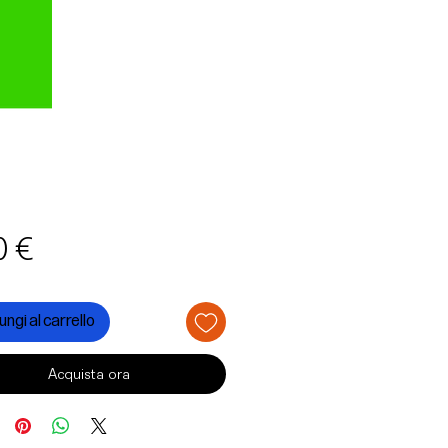
Prezzo
0 €
ngi al carrello
Acquista ora