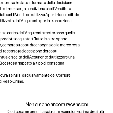
ui lo stesso è stato informato della decisione
itto di recesso, a condizione che il Venditore
i beni. Il Venditore utilizzerà per il riaccredito lo
lizzato dall’Acquirente per la transazione
se a carico dell’Acquirente resteranno quelle
ei prodotti acquistati. Tutte le altre spese
, compresi i costi di consegna della merce resa
o di recesso (ad eccezione dei costi
tuale scelta dell’Acquirente di utilizzare una
ù costosa rispetto al tipo di consegna
 dovrà servirsi esclusivamente del Corriere
di Reso Online.
Non ci sono ancora recensioni
Dicci cosa ne pensi. Lascia una recensione prima degli altri.