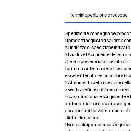
Termini spedizione e recesso
Spedizioni e consegna dei prodot
1 I prodotti acquistati saranno co
all’indirizzo di spedizione indicato
2 Laddove l'Acquirente determinas
che non prevede una ricevuta di ri
forma di conferma della ricezione
essere ritenuto responsabile in 
3 Al momento della ricezione della
a verificare l’integrità dei colli 
In caso di anomalie l’Acquirente 
le stesse dal corriere e resping
possibilità di far valere i suoi dirit
Diritto di recesso
1 Nella sola ipotesi in cui l’Acqui