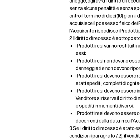
di legge, egli avrà il diritto di re
senza alcuna penalità e senza spe
entro il termine di dieci (10) giorni,
acquisisce il possesso fisico dei P
l’Acquirente rispedisce i Prodotti 
2 Il diritto di recesso è sottopost
i Prodotti resi vanno restituiti 
essi;
i Prodotti resi non devono essere
danneggiati e non devono ripo
i Prodotti resi devono essere 
stati spediti, completi di ogni
i Prodotti resi devono essere inv
Venditore si riserva il diritto 
e spediti in momenti diversi;
i Prodotti resi devono essere co
decorrenti dalla data in cui l’Ac
3 Se il diritto di recesso è stat
condizioni (paragrafo 7.2), il Ven