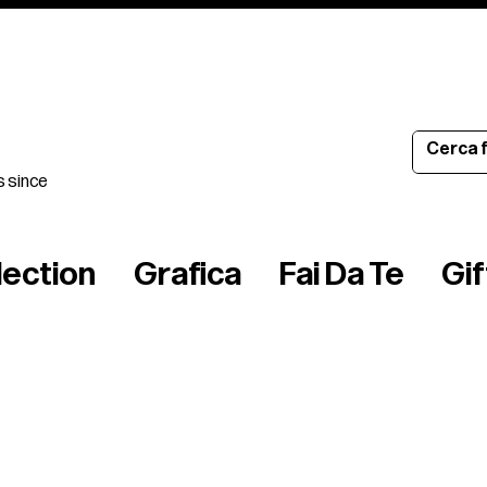
s since
lection
Grafica
Fai Da Te
Gi