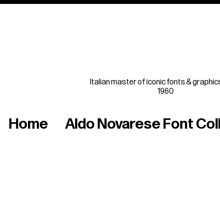
Italian master of iconic fonts & graphic
1960
Home
Aldo Novarese Font Col