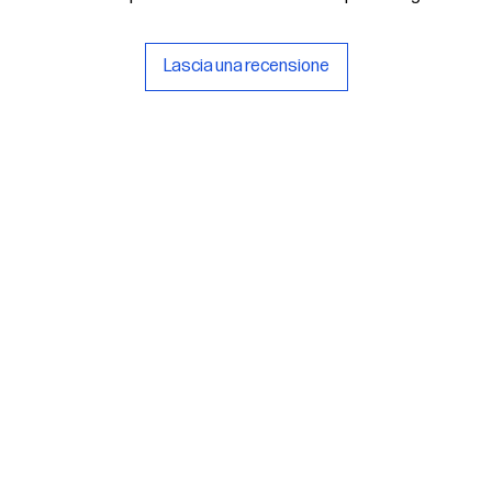
Lascia una recensione
rlsu
Legal
ed office
Terms & Conditions
a Alcide De Gasperi, 3
Privacy Policy
esiano (TV) - Italy
Cookie Policy
ber 00289500266
0 IV
it