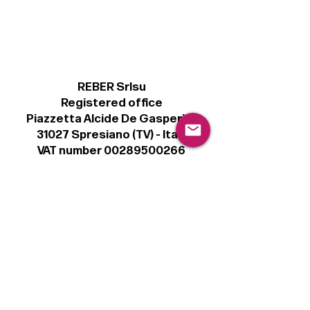
REBER Srlsu
Registered office
Piazzetta Alcide De Gasperi, 3
31027 Spresiano (TV) - Italy
VAT number 00289500266
€ 100.000 IV
info@r41.it
Legal
Terms & Conditions
Privacy Policy
Cookie Policy
Follow