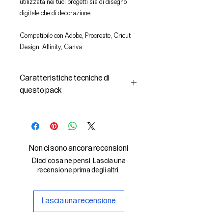
utilizzata nei tuoi progetti sia di disegno
digitale che di decorazione.
Compatibile con Adobe, Procreate, Cricut
Design, Affinity, Canva
Caratteristiche tecniche di
questo pack
In questo pack troverai:
- le immagini descritte in formato
SVG (vettoriale) e PNG
- la licenza d'uso delle grafiche
Non ci sono ancora recensioni
Il File SVG è compatibile con Adobe,
Dicci cosa ne pensi. Lascia una
Cricut Design, Cricut
recensione prima degli altri.
Il File PNG è compatibile con
Procreate e Affinity
Lascia una recensione