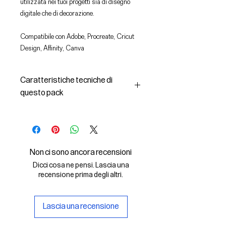
utilizzata nei tuoi progetti sia di disegno
digitale che di decorazione.
Compatibile con Adobe, Procreate, Cricut
Design, Affinity, Canva
Caratteristiche tecniche di
questo pack
In questo pack troverai:
- le immagini descritte in formato
SVG (vettoriale) e PNG
- la licenza d'uso delle grafiche
Non ci sono ancora recensioni
Il File SVG è compatibile con Adobe,
Dicci cosa ne pensi. Lascia una
Cricut Design, Cricut
recensione prima degli altri.
Il File PNG è compatibile con
Procreate e Affinity
Lascia una recensione