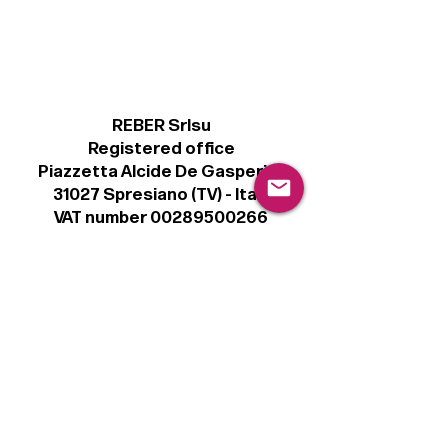
REBER Srlsu
Registered office
Piazzetta Alcide De Gasperi, 3
31027 Spresiano (TV) - Italy
VAT number 00289500266
€ 100.000 IV
info@r41.it
Legal
Terms & Conditions
Privacy Policy
Cookie Policy
Follow