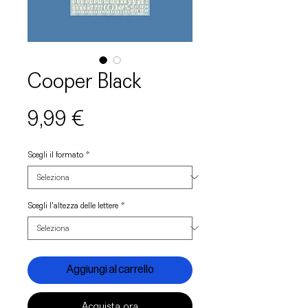
Cooper Black
Prezzo
9,99 €
Scegli il formato
*
Scegli l'altezza delle lettere
*
Aggiungi al carrello
Acquista ora