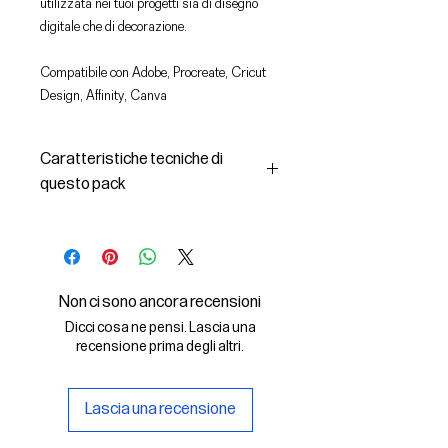
utilizzata nei tuoi progetti sia di disegno
digitale che di decorazione.
Compatibile con Adobe, Procreate, Cricut
Design, Affinity, Canva
Caratteristiche tecniche di
questo pack
In questo pack troverai:
- le immagini descritte in formato
SVG (vettoriale) e PNG
- la licenza d'uso delle grafiche
Non ci sono ancora recensioni
Il File SVG è compatibile con Adobe,
Dicci cosa ne pensi. Lascia una
Cricut Design, Cricut
recensione prima degli altri.
Il File PNG è compatibile con
Procreate e Affinity
Lascia una recensione