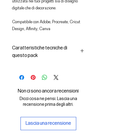
utilizzata nei tuoi progetti sia di disegno
digitale che di decorazione.
Compatibile con Adobe, Procreate, Cricut
Design, Affinity, Canva
Caratteristiche tecniche di
questo pack
In questo pack troverai:
- le immagini descritte in formato
SVG (vettoriale) e PNG
- la licenza d'uso delle grafiche
Non ci sono ancora recensioni
Il File SVG è compatibile con Adobe,
Dicci cosa ne pensi. Lascia una
Cricut Design, Cricut
recensione prima degli altri.
Il File PNG è compatibile con
Procreate e Affinity
Lascia una recensione