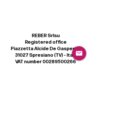
REBER Srlsu
Registered office
Piazzetta Alcide De Gasperi, 3
31027 Spresiano (TV) - Italy
VAT number 00289500266
€ 100.000 IV
info@r41.it
Legal
Terms & Conditions
Privacy Policy
Cookie Policy
Follow