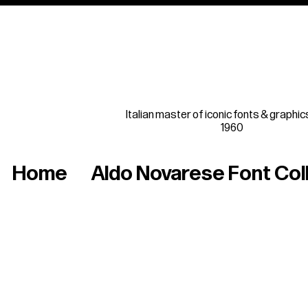
Italian master of iconic fonts & graphic
1960
Home
Aldo Novarese Font Col