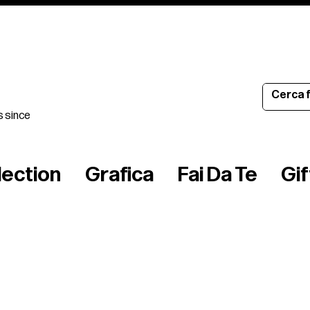
s since
lection
Grafica
Fai Da Te
Gi