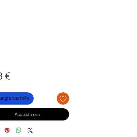
Prezzo
3 €
ngi al carrello
Acquista ora