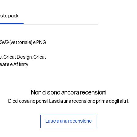
esto pack
 SVG (vettoriale) e PNG
e, Cricut Design, Cricut
eate e Affinity
Non ci sono ancora recensioni
Dicci cosa ne pensi. Lascia una recensione prima degli altri.
Lascia una recensione