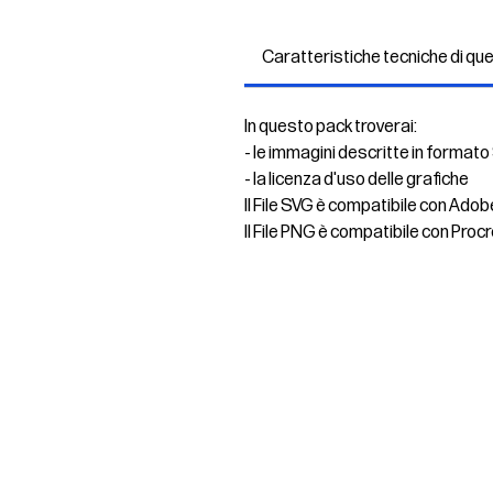
Caratteristiche tecniche di qu
In questo pack troverai:
- le immagini descritte in formato
- la licenza d'uso delle grafiche
Il File SVG è compatibile con Adob
Il File PNG è compatibile con Procr