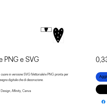
ile PNG e SVG
0,3
un cuore in versione SVG (Vettoriale) e PNG pronta per
Aggiu
disegno digitale che di decorazione.
 Design, Affinity, Canva