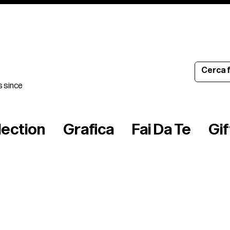
s since
lection
Grafica
Fai Da Te
Gi