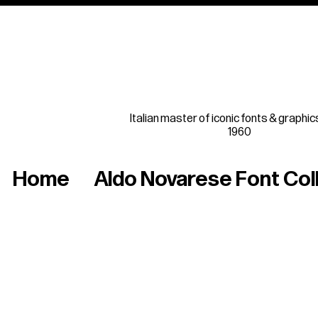
Italian master of iconic fonts & graphic
1960
Home
Aldo Novarese Font Col