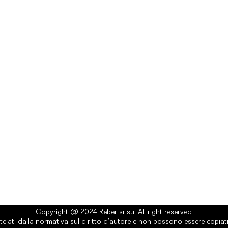
rlsu
Legal
ed office
Terms & Conditions
a Alcide De Gasperi, 3
Privacy Policy
esiano (TV) - Italy
Cookie Policy
ber 00289500266
0 IV
it
Copyright @ 2024 Reber srlsu. All right reserved
telati dalla normativa sul diritto d’autore e non possono essere copiati