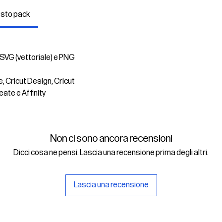
esto pack
 SVG (vettoriale) e PNG
e, Cricut Design, Cricut
eate e Affinity
Non ci sono ancora recensioni
Dicci cosa ne pensi. Lascia una recensione prima degli altri.
Lascia una recensione