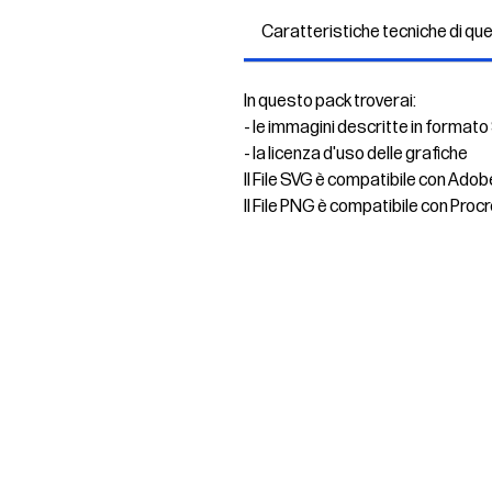
Caratteristiche tecniche di qu
In questo pack troverai:
- le immagini descritte in formato
- la licenza d'uso delle grafiche
Il File SVG è compatibile con Adob
Il File PNG è compatibile con Procr