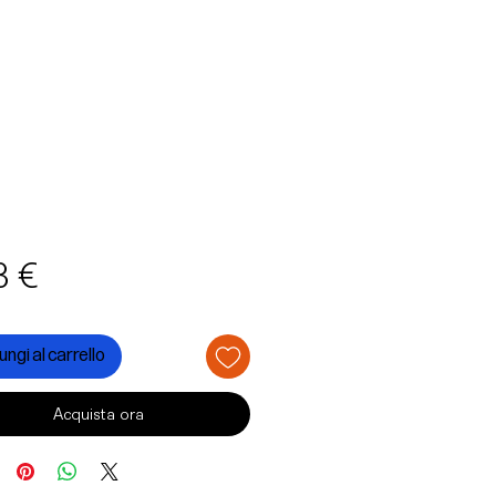
Prezzo
3 €
ngi al carrello
Acquista ora