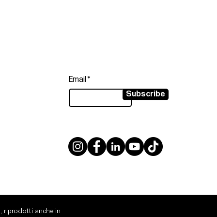
Follow
Sign up to get the latest news on
our product.
Email
Subscribe
, riprodotti anche in