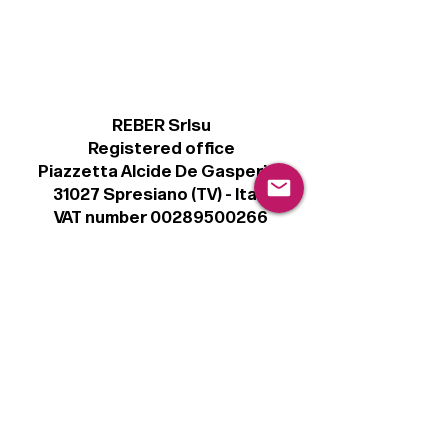
REBER Srlsu
Registered office
Piazzetta Alcide De Gasperi, 3
31027 Spresiano (TV) - Italy
VAT number 00289500266
€ 100.000 IV
info@r41.it
Legal
Terms & Conditions
Privacy Policy
Cookie Policy
Follow