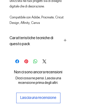
utilizzata nei tuoi progetti sia di disegno
digitale che di decorazione.
Compatibile con Adobe, Procreate, Cricut
Design, Affinity, Canva
Caratteristiche tecniche di
questo pack
In questo pack troverai:
- le immagini descritte in formato
SVG (vettoriale) e PNG
- la licenza d'uso delle grafiche
Non ci sono ancora recensioni
Il File SVG è compatibile con Adobe,
Dicci cosa ne pensi. Lascia una
Cricut Design, Cricut
recensione prima degli altri.
Il File PNG è compatibile con
Procreate e Affinity
Lascia una recensione