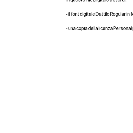
In questo File Digitale troverai:
- il font digitale Dattilo Regular in
- una copia della licenza Personal
REBER S