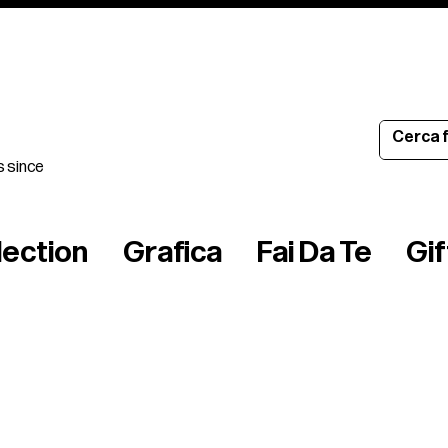
s since
lection
Grafica
Fai Da Te
Gi