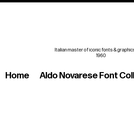
Italian master of iconic fonts & graphic
1960
Home
Aldo Novarese Font Col