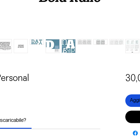
 Personal
30,
Aggiu
 scaricabile?