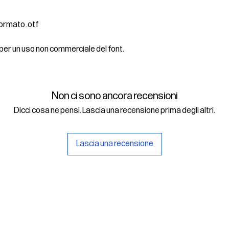
 formato .otf
 per un uso non commerciale del font.
Non ci sono ancora recensioni
Dicci cosa ne pensi. Lascia una recensione prima degli altri.
Lascia una recensione
rlsu
Legal