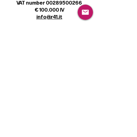
VAT number 00289500266
€ 100.000 IV
info@r41.it
Legal
Terms & Conditions
Privacy Policy
Cookie Policy
Follow
Sign up to get the latest news on our
product.
Email
Subscribe