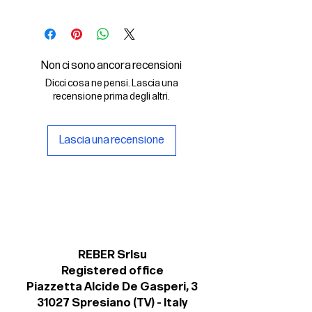
In questo File Digitale troverai:
- il font digitale Dattilo Regular in
formato .otf
Non ci sono ancora recensioni
Dicci cosa ne pensi. Lascia una
- una copia della licenza Personal
recensione prima degli altri.
per un uso non commerciale del
font.
Lascia una recensione
REBER Srlsu
Registered office
Piazzetta Alcide De Gasperi, 3
31027 Spresiano (TV) - Italy