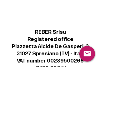
REBER Srlsu
Registered office
Piazzetta Alcide De Gasperi, 3
31027 Spresiano (TV) - Italy
VAT number 00289500266
€ 100.000 IV
info@r41.it
Legal
Terms & Conditions
Privacy Policy
Cookie Policy
Follow
Sign up to get the latest news on our