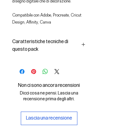
disegno digitale che di decorazione.
Compatibile con Adobe, Procreate, Cricut
Design, Affinity, Canva
Caratteristiche tecniche di
questo pack
In questo pack troverai:
- le immagini descritte in formato
SVG (vettoriale) e PNG
- la licenza d'uso delle grafiche
Non ci sono ancora recensioni
Il File SVG è compatibile con Adobe,
Dicci cosa ne pensi. Lascia una
Cricut Design, Cricut
recensione prima degli altri.
Il File PNG è compatibile con
Procreate e Affinity
Lascia una recensione