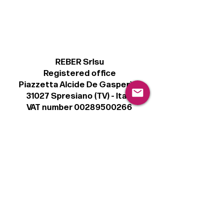
REBER Srlsu
Registered office
Piazzetta Alcide De Gasperi, 3
31027 Spresiano (TV) - Italy
VAT number 00289500266
€ 100.000 IV
info@r41.it
Legal
Terms & Conditions
Privacy Policy
Cookie Policy
Follow