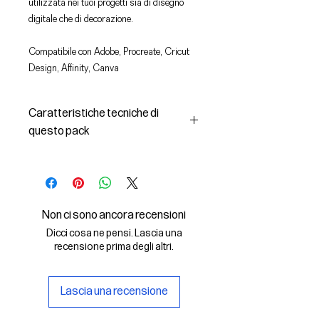
utilizzata nei tuoi progetti sia di disegno
digitale che di decorazione.
Compatibile con Adobe, Procreate, Cricut
Design, Affinity, Canva
Caratteristiche tecniche di
questo pack
In questo pack troverai:
- le immagini descritte in formato
SVG (vettoriale) e PNG
- la licenza d'uso delle grafiche
Non ci sono ancora recensioni
Il File SVG è compatibile con Adobe,
Dicci cosa ne pensi. Lascia una
Cricut Design, Cricut
recensione prima degli altri.
Il File PNG è compatibile con
Procreate e Affinity
Lascia una recensione