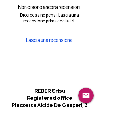
Non ci sono ancora recensioni
Dicci cosa ne pensi. Lascia una
recensione prima degli altri.
Lascia una recensione
REBER Srlsu
Registered office
Piazzetta Alcide De Gasperi, 3
31027 Spresiano (TV) - Italy
VAT number 00289500266
€ 100.000 IV
info@r41.it