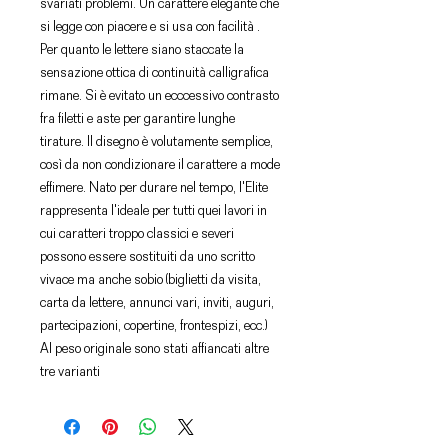
svariati problemi. Un carattere elegante che
si legge con piacere e si usa con facilità .
Per quanto le lettere siano staccate la
sensazione ottica di continuità calligrafica
rimane. Si è evitato un ecccessivo contrasto
fra filetti e aste per garantire lunghe
tirature. Il disegno è volutamente semplice,
così da non condizionare il carattere a mode
effimere. Nato per durare nel tempo, l'Elite
rappresenta l'ideale per tutti quei lavori in
cui caratteri troppo classici e severi
possono essere sostituiti da uno scritto
vivace ma anche sobio (biglietti da visita,
carta da lettere, annunci vari, inviti, auguri,
partecipazioni, copertine, frontespizi, ecc.)
Al peso originale sono stati affiancati altre
tre varianti