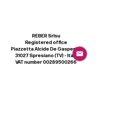
REBER Srlsu
Registered office
Piazzetta Alcide De Gasperi, 3
31027 Spresiano (TV) - Italy
VAT number 00289500266
€ 100.000 IV
info@r41.it
Legal
Terms & Conditions
Privacy Policy
Cookie Policy
Follow