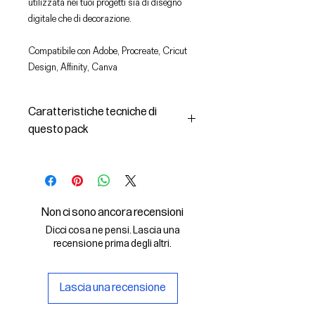
utilizzata nei tuoi progetti sia di disegno
digitale che di decorazione.
Compatibile con Adobe, Procreate, Cricut
Design, Affinity, Canva
Caratteristiche tecniche di
questo pack
In questo pack troverai:
- le immagini descritte in formato
SVG (vettoriale) e PNG
- la licenza d'uso delle grafiche
Non ci sono ancora recensioni
Il File SVG è compatibile con Adobe,
Dicci cosa ne pensi. Lascia una
Cricut Design, Cricut
recensione prima degli altri.
Il File PNG è compatibile con
Procreate e Affinity
Lascia una recensione