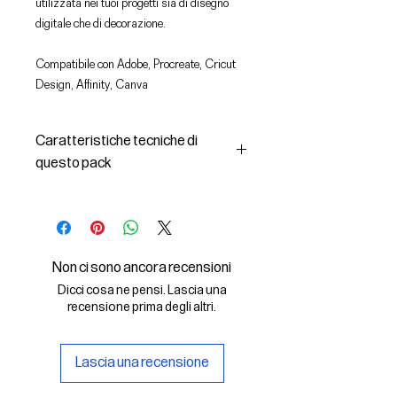
utilizzata nei tuoi progetti sia di disegno
digitale che di decorazione.
Compatibile con Adobe, Procreate, Cricut
Design, Affinity, Canva
Caratteristiche tecniche di
questo pack
In questo pack troverai:
- le immagini descritte in formato
SVG (vettoriale) e PNG
- la licenza d'uso delle grafiche
Non ci sono ancora recensioni
Il File SVG è compatibile con Adobe,
Dicci cosa ne pensi. Lascia una
Cricut Design, Cricut
recensione prima degli altri.
Il File PNG è compatibile con
Procreate e Affinity
Lascia una recensione