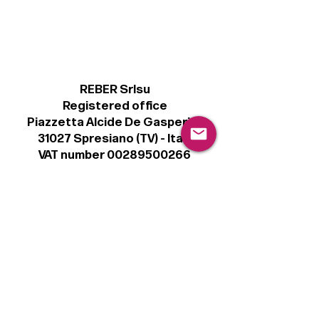
REBER Srlsu
Registered office
Piazzetta Alcide De Gasperi, 3
31027 Spresiano (TV) - Italy
VAT number 00289500266
€ 100.000 IV
info@r41.it
Legal
Terms & Conditions
Privacy Policy
Cookie Policy
Follow