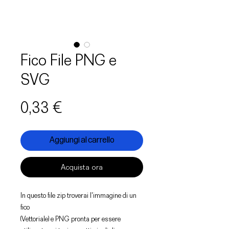
Fico File PNG e
SVG
Prezzo
0,33 €
Aggiungi al carrello
Acquista ora
In questo file zip troverai l'immagine di un
fico
(Vettoriale) e PNG pronta per essere