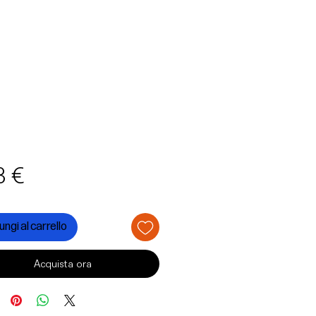
Prezzo
3 €
ngi al carrello
Acquista ora