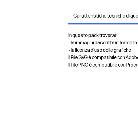
Caratteristiche tecniche di qu
In questo pack troverai:
- le immagini descritte in formato
- la licenza d'uso delle grafiche
Il File SVG è compatibile con Adob
Il File PNG è compatibile con Procr