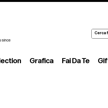
s since
lection
Grafica
Fai Da Te
Gi