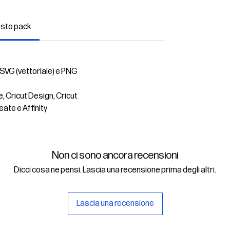
esto pack
 SVG (vettoriale) e PNG
e, Cricut Design, Cricut
eate e Affinity
Non ci sono ancora recensioni
Dicci cosa ne pensi. Lascia una recensione prima degli altri.
Lascia una recensione