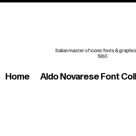
Italian master of iconic fonts & graphic
1960
Home
Aldo Novarese Font Col