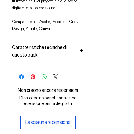
utilizzata nei tuoi progetti sia di disegno
digitale che di decorazione.
Compatibile con Adobe, Procreate, Cricut
Design, Affinity, Canva
Caratteristiche tecniche di
questo pack
In questo pack troverai:
- le immagini descritte in formato
SVG (vettoriale) e PNG
- la licenza d'uso delle grafiche
Non ci sono ancora recensioni
Il File SVG è compatibile con Adobe,
Dicci cosa ne pensi. Lascia una
Cricut Design, Cricut
recensione prima degli altri.
Il File PNG è compatibile con
Procreate e Affinity
Lascia una recensione