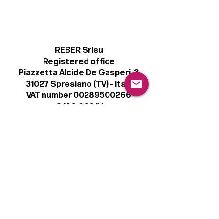
REBER Srlsu
Registered office
Piazzetta Alcide De Gasperi, 3
31027 Spresiano (TV) - Italy
VAT number 00289500266
€ 100.000 IV
info@r41.it
Legal
Terms & Conditions
Privacy Policy
Cookie Policy
Follow
Sign up to get the latest news on our