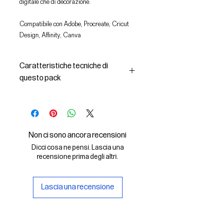
digitale che di decorazione.
Compatibile con Adobe, Procreate, Cricut
Design, Affinity, Canva
Caratteristiche tecniche di
questo pack
In questo pack troverai:
- le immagini descritte in formato
SVG (vettoriale) e PNG
- la licenza d'uso delle grafiche
Non ci sono ancora recensioni
Il File SVG è compatibile con Adobe,
Dicci cosa ne pensi. Lascia una
Cricut Design, Cricut
recensione prima degli altri.
Il File PNG è compatibile con
Procreate e Affinity
Lascia una recensione