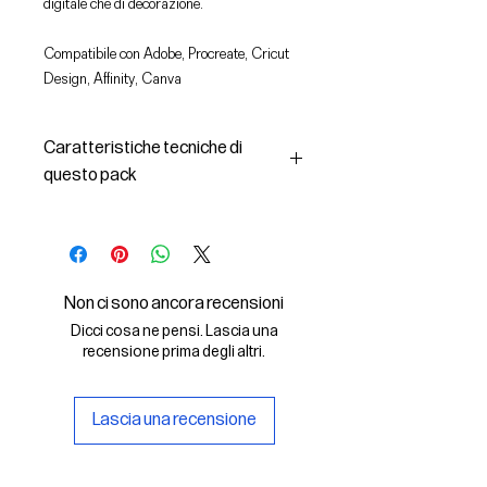
digitale che di decorazione.
Compatibile con Adobe, Procreate, Cricut
Design, Affinity, Canva
Caratteristiche tecniche di
questo pack
In questo pack troverai:
- le immagini descritte in formato
SVG (vettoriale) e PNG
- la licenza d'uso delle grafiche
Non ci sono ancora recensioni
Il File SVG è compatibile con Adobe,
Dicci cosa ne pensi. Lascia una
Cricut Design, Cricut
recensione prima degli altri.
Il File PNG è compatibile con
Procreate e Affinity
Lascia una recensione