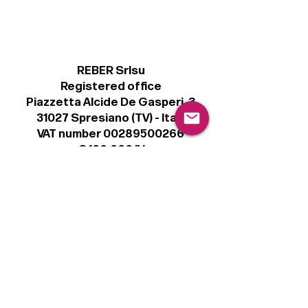
REBER Srlsu
Registered office
Piazzetta Alcide De Gasperi, 3
31027 Spresiano (TV) - Italy
VAT number 00289500266
€ 100.000 IV
info@r41.it
Legal
Terms & Conditions
Privacy Policy
Cookie Policy
Follow
Sign up to get the latest news on our