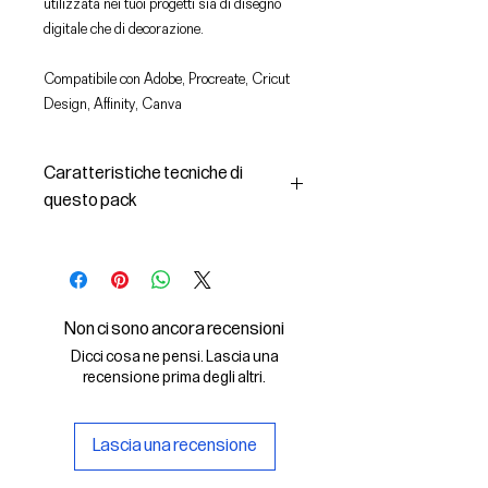
utilizzata nei tuoi progetti sia di disegno
digitale che di decorazione.
Compatibile con Adobe, Procreate, Cricut
Design, Affinity, Canva
Caratteristiche tecniche di
questo pack
In questo pack troverai:
- le immagini descritte in formato
SVG (vettoriale) e PNG
- la licenza d'uso delle grafiche
Non ci sono ancora recensioni
Il File SVG è compatibile con Adobe,
Dicci cosa ne pensi. Lascia una
Cricut Design, Cricut
recensione prima degli altri.
Il File PNG è compatibile con
Procreate e Affinity
Lascia una recensione