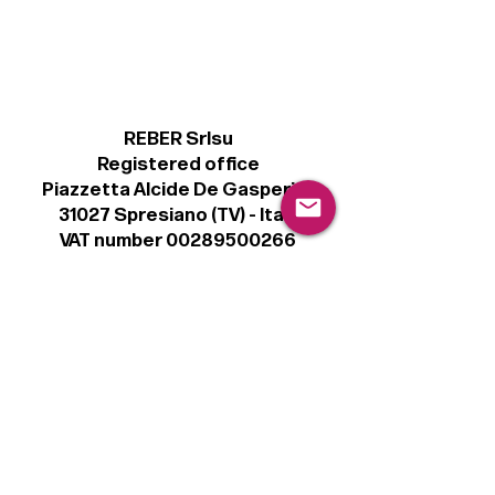
REBER Srlsu
Registered office
Piazzetta Alcide De Gasperi, 3
31027 Spresiano (TV) - Italy
VAT number 00289500266
€ 100.000 IV
info@r41.it
Legal
Terms & Conditions
Privacy Policy
Cookie Policy
Follow