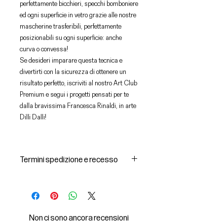
perfettamente bicchieri, specchi bomboniere
ed ogni superficie in vetro grazie alle nostre
mascherine trasferibili, perfettamente
posizionabili su ogni superficie: anche
curva o convessa!
Se desideri imparare questa tecnica e
divertirti con la sicurezza di ottenere un
risultato perfetto, iscriviti al nostro Art Club
Premium e segui i progetti pensati per te
dalla bravissima Francesca Rinaldi, in arte
Dilli Dalli!
Termini spedizione e recesso
Spedizioni e consegna dei prodotti
1 I prodotti acquistati saranno
consegnati dal corriere individuato
dal Venditore all’indirizzo di
Non ci sono ancora recensioni