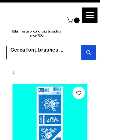
Italian master of iconic fonts & graphics
since 1960