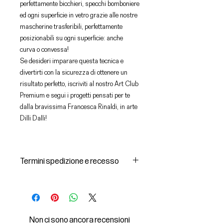
perfettamente bicchieri, specchi bomboniere
ed ogni superficie in vetro grazie alle nostre
mascherine trasferibili, perfettamente
posizionabili su ogni superficie: anche
curva o convessa!
Se desideri imparare questa tecnica e
divertirti con la sicurezza di ottenere un
risultato perfetto, iscriviti al nostro Art Club
Premium e segui i progetti pensati per te
dalla bravissima Francesca Rinaldi, in arte
Dilli Dalli!
Termini spedizione e recesso
Spedizioni e consegna dei prodotti
1 I prodotti acquistati saranno
consegnati dal corriere individuato
dal Venditore all’indirizzo di
Non ci sono ancora recensioni