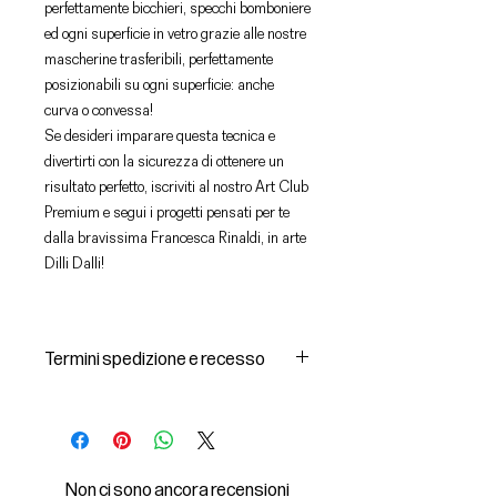
perfettamente bicchieri, specchi bomboniere
ed ogni superficie in vetro grazie alle nostre
mascherine trasferibili, perfettamente
posizionabili su ogni superficie: anche
curva o convessa!
Se desideri imparare questa tecnica e
divertirti con la sicurezza di ottenere un
risultato perfetto, iscriviti al nostro Art Club
Premium e segui i progetti pensati per te
dalla bravissima Francesca Rinaldi, in arte
Dilli Dalli!
Termini spedizione e recesso
Spedizioni e consegna dei prodotti
1 I prodotti acquistati saranno
consegnati dal corriere individuato
dal Venditore all’indirizzo di
Non ci sono ancora recensioni