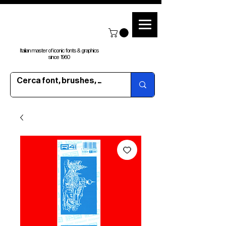
Italian master of iconic fonts & graphics
since 1960