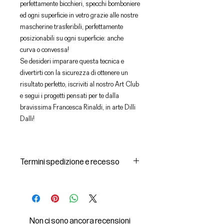
perfettamente bicchieri, specchi bomboniere
ed ogni superficie in vetro grazie alle nostre
mascherine trasferibili, perfettamente
posizionabili su ogni superficie: anche
curva o convessa!
Se desideri imparare questa tecnica e
divertirti con la sicurezza di ottenere un
risultato perfetto, iscriviti al nostro Art Club
e segui i progetti pensati per te dalla
bravissima Francesca Rinaldi, in arte Dilli
Dalli!
Termini spedizione e recesso
Spedizioni e consegna dei prodotti
1 I prodotti acquistati saranno
consegnati dal corriere individuato
dal Venditore all’indirizzo di
Non ci sono ancora recensioni