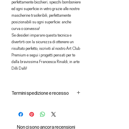
perfettamente bicchieri, specchi bomboniere
ed ogni superficie in vetro grazie alle nostre
mascherine trasferibili, perfettamente
posizionabili su ogni superficie: anche
curva o convessa!
Se desideri imparare questa tecnica e
divertirti con la sicurezza di ottenere un
risultato perfetto, iscriviti al nostro Art Club
Premium e segui i progetti pensati per te
dalla bravissima Francesca Rinaldi, in arte
Dilli Dalli!
Termini spedizione e recesso
Spedizioni e consegna dei prodotti
1 I prodotti acquistati saranno
consegnati dal corriere individuato
dal Venditore all’indirizzo di
Non ci sono ancora recensioni