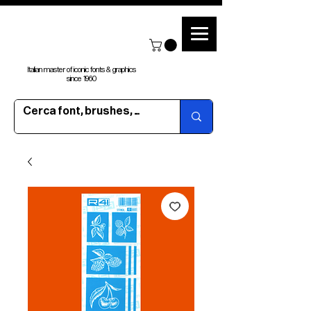
Italian master of iconic fonts & graphics
since 1960