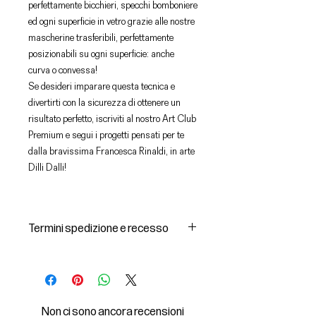
perfettamente bicchieri, specchi bomboniere
ed ogni superficie in vetro grazie alle nostre
mascherine trasferibili, perfettamente
posizionabili su ogni superficie: anche
curva o convessa!
Se desideri imparare questa tecnica e
divertirti con la sicurezza di ottenere un
risultato perfetto, iscriviti al nostro Art Club
Premium e segui i progetti pensati per te
dalla bravissima Francesca Rinaldi, in arte
Dilli Dalli!
Termini spedizione e recesso
Spedizioni e consegna dei prodotti
1 I prodotti acquistati saranno
consegnati dal corriere individuato
dal Venditore all’indirizzo di
Non ci sono ancora recensioni