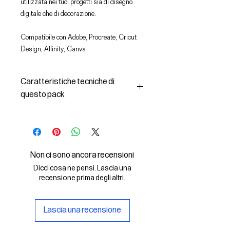
utilizzata nei tuoi progetti sia di disegno
digitale che di decorazione.
Compatibile con Adobe, Procreate, Cricut
Design, Affinity, Canva
Caratteristiche tecniche di
questo pack
In questo pack troverai:
- le immagini descritte in formato
SVG (vettoriale) e PNG
- la licenza d'uso delle grafiche
Non ci sono ancora recensioni
Il File SVG è compatibile con Adobe,
Dicci cosa ne pensi. Lascia una
Cricut Design, Cricut
recensione prima degli altri.
Il File PNG è compatibile con
Procreate e Affinity
Lascia una recensione