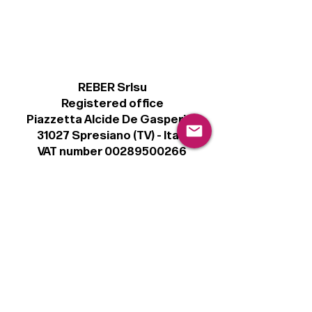
REBER Srlsu
Registered office
Piazzetta Alcide De Gasperi, 3
31027 Spresiano (TV) - Italy
VAT number 00289500266
€ 100.000 IV
info@r41.it
Legal
Terms & Conditions
Privacy Policy
Cookie Policy
Follow