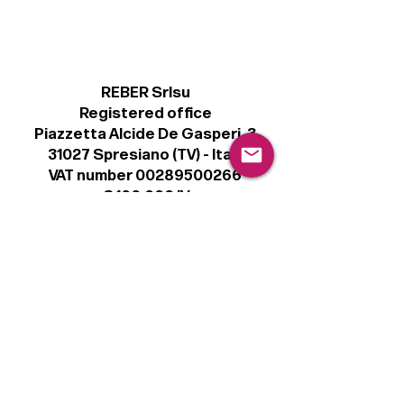
REBER Srlsu
Registered office
Piazzetta Alcide De Gasperi, 3
31027 Spresiano (TV) - Italy
VAT number 00289500266
€ 100.000 IV
info@r41.it
Legal
Terms & Conditions
Privacy Policy
Cookie Policy
Follow
Sign up to get the latest news on our