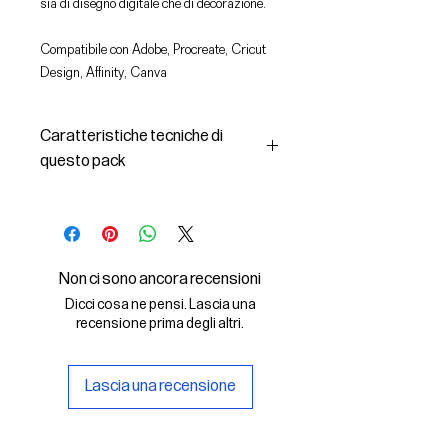
sia di disegno digitale che di decorazione.
Compatibile con Adobe, Procreate, Cricut
Design, Affinity, Canva
Caratteristiche tecniche di
questo pack
In questo pack troverai:
- le immagini descritte in formato
SVG (vettoriale) e PNG
- la licenza d'uso delle grafiche
Non ci sono ancora recensioni
Il File SVG è compatibile con Adobe,
Dicci cosa ne pensi. Lascia una
Cricut Design, Cricut
recensione prima degli altri.
Il File PNG è compatibile con
Procreate e Affinity
Lascia una recensione