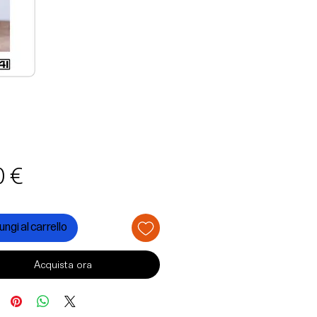
Prezzo
0 €
ngi al carrello
Acquista ora