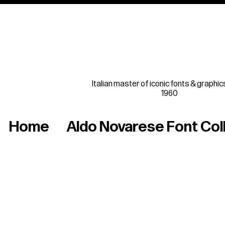
Italian master of iconic fonts & graphic
1960
Home
Aldo Novarese Font Col