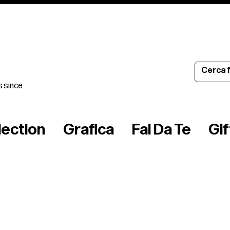
s since
lection
Grafica
Fai Da Te
Gi