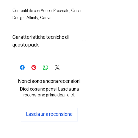
Compatibile con Adobe, Procreate, Cricut
Design, Affinity, Canva
Caratteristiche tecniche di
questo pack
In questo pack troverai:
- le immagini descritte in formato
SVG (vettoriale) e PNG
- la licenza d'uso delle grafiche
Non ci sono ancora recensioni
Il File SVG è compatibile con Adobe,
Dicci cosa ne pensi. Lascia una
Cricut Design, Cricut
recensione prima degli altri.
Il File PNG è compatibile con
Procreate e Affinity
Lascia una recensione