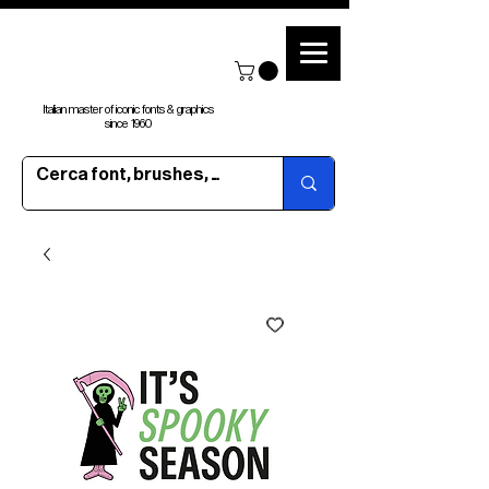
Italian master of iconic fonts & graphics
since 1960