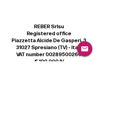
REBER Srlsu
Registered office
Piazzetta Alcide De Gasperi, 3
31027 Spresiano (TV) - Italy
VAT number 00289500266
€ 100.000 IV
info@r41.it
Legal
Terms & Conditions
Privacy Policy
Cookie Policy
Follow
Sign up to get the latest news on our