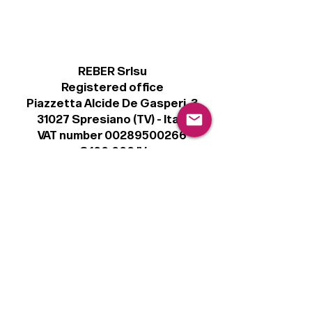
REBER Srlsu
Registered office
Piazzetta Alcide De Gasperi, 3
31027 Spresiano (TV) - Italy
VAT number 00289500266
€ 100.000 IV
info@r41.it
Legal
Terms & Conditions
Privacy Policy
Cookie Policy
Follow
Sign up to get the latest news on our