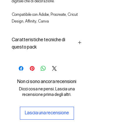
digitale che di decorazione.
Compatibile con Adobe, Procreate, Cricut
Design, Affinity, Canva
Caratteristiche tecniche di
questo pack
In questo pack troverai:
- le immagini descritte in formato
SVG (vettoriale) e PNG
- la licenza d'uso delle grafiche
Non ci sono ancora recensioni
Il File SVG è compatibile con Adobe,
Dicci cosa ne pensi. Lascia una
Cricut Design, Cricut
recensione prima degli altri.
Il File PNG è compatibile con
Procreate e Affinity
Lascia una recensione