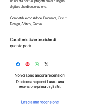
utilizzata nei tuoi progetti sia di disegno
digitale che di decorazione.
Compatibile con Adobe, Procreate, Cricut
Design, Affinity, Canva
Caratteristiche tecniche di
questo pack
In questo pack troverai:
- le immagini descritte in formato
SVG (vettoriale) e PNG
- la licenza d'uso delle grafiche
Non ci sono ancora recensioni
Il File SVG è compatibile con Adobe,
Dicci cosa ne pensi. Lascia una
Cricut Design, Cricut
recensione prima degli altri.
Il File PNG è compatibile con
Procreate e Affinity
Lascia una recensione