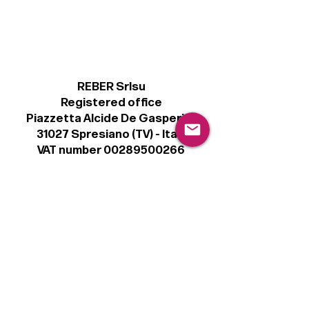
REBER Srlsu
Registered office
Piazzetta Alcide De Gasperi, 3
31027 Spresiano (TV) - Italy
VAT number 00289500266
€ 100.000 IV
info@r41.it
Legal
Terms & Conditions
Privacy Policy
Cookie Policy
Follow